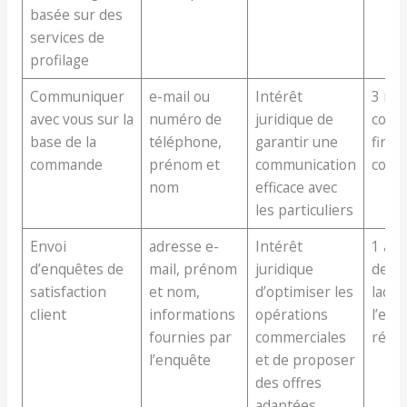
basée sur des
services de
profilage
Communiquer
e-mail ou
Intérêt
3 moi
avec vous sur la
numéro de
juridique de
compt
base de la
téléphone,
garantir une
fin de
commande
prénom et
communication
comm
nom
efficace avec
les particuliers
Envoi
adresse e-
Intérêt
1 an 
d’enquêtes de
mail, prénom
juridique
de la
satisfaction
et nom,
d’optimiser les
laque
client
informations
opérations
l’enq
fournies par
commerciales
réali
l’enquête
et de proposer
des offres
adaptées