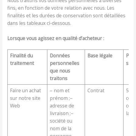
Nous traitons vos données personnelles à diverses
fins, en fonction de votre relation avec nous. Les
finalités et les durées de conservation sont détaillées
dans les tableaux ci-dessous.
Lorsque vous agissez en qualité d’acheteur :
Finalité du
Données
Base légale
Péri
traitement
personnelles
stoc
que nous
traitons
Faire un achat
– nom et
Contrat
5 an
sur notre site
prénom ;–
comp
Web
adresse de
conc
livraison ;–
la 
société ou
nom de la