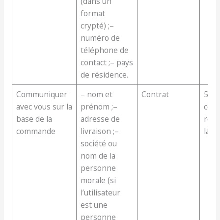
(dans un
format
crypté) ;–
numéro de
téléphone de
contact ;– pays
de résidence.
Communiquer
– nom et
Contrat
5 an
avec vous sur la
prénom ;–
comp
base de la
adresse de
réal
commande
livraison ;–
la 
société ou
nom de la
personne
morale (si
l’utilisateur
est une
personne