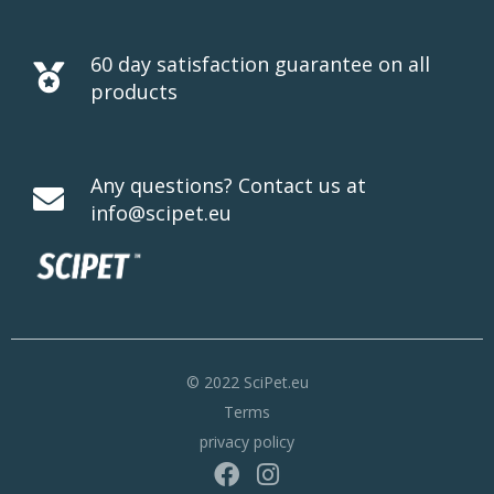
60 day satisfaction guarantee on all
products
Any questions? Contact us at
info@scipet.eu
© 2022 SciPet.eu
Terms
privacy policy
F
I
a
n