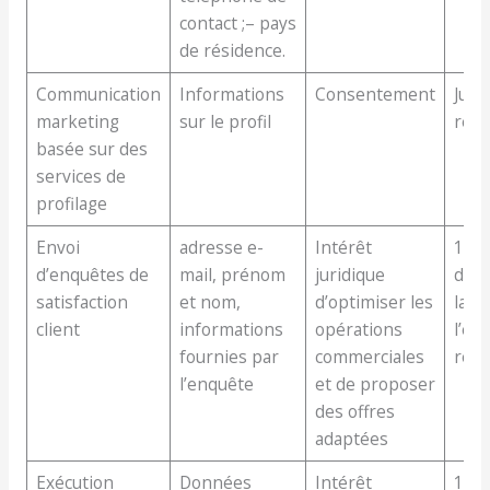
contact ;– pays
de résidence.
Communication
Informations
Consentement
Jusq
marketing
sur le profil
révo
basée sur des
services de
profilage
Envoi
adresse e-
Intérêt
1 an
d’enquêtes de
mail, prénom
juridique
de l
satisfaction
et nom,
d’optimiser les
laqu
client
informations
opérations
l’en
fournies par
commerciales
réal
l’enquête
et de proposer
des offres
adaptées
Exécution
Données
Intérêt
1 a