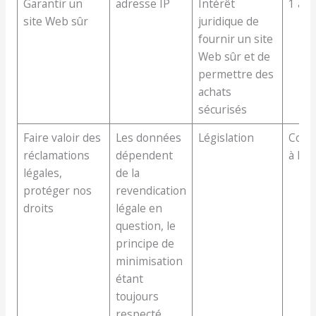
Garantir un
adresse IP
Intérêt
1 an
site Web sûr
juridique de
fournir un site
Web sûr et de
permettre des
achats
sécurisés
Faire valoir des
Les données
Législation
Conf
réclamations
dépendent
à la l
légales,
de la
protéger nos
revendication
droits
légale en
question, le
principe de
minimisation
étant
toujours
respecté